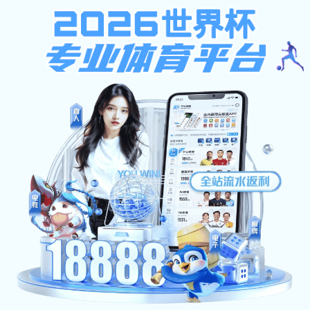
注册入口
欧宝app官网入口
APP与网页
版入口｜畅享全球体育赛事与
数据服务
欢迎访问
欧宝app官网入口
，提供全面覆盖足
球、篮球、电竞等项目的赛事资讯与数据内容，
支持
APP下载
与
网页使用
，每日同步更新千场
比赛，聚焦热门体育内容， 助您轻松获取赛事
动态，掌握比赛节奏。