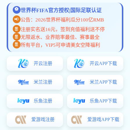
手机App
网页版
东契奇与爱德华兹生涯对决数
据分析常规赛东契奇略占优势
季后赛平分秋色
2026-05-30 20:15
58 次阅读
首页
/
体育头条