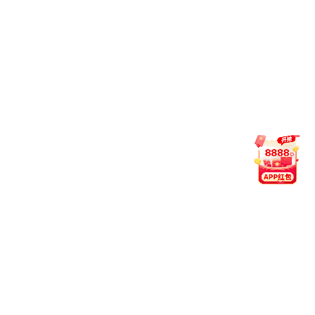
德转分析莱奥身价波动或涨至7500…
下一篇：
美职联最新积分榜分析迈阿密队争
延伸阅读