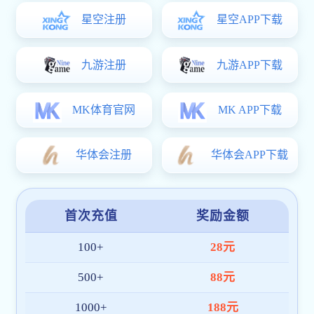
本文将对东契奇与爱德华兹之间的生涯对决进行深入
分析，重点关注他们在常规赛和季后赛中的表现及数
据对比。首先，我们会探讨两位球员在常规赛中的数
据，发现东契奇略占优势，这主要体现在得分、助攻
以及篮板等各项统计上。接着，将分析两人在季后赛
的表现，结果显示两人平分秋色，各自都有出色的发
挥。在此基础上，我们还将讨论他们各自的比赛风格
及其对球队的影响，最后总结这场球员间的竞争对于
未来发展的潜在影响。通过这些分析，我们可以更全
面地理解这两位年轻球员在NBA中的地位及其未来前